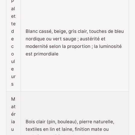
P
al
et
te
d
Blanc cassé, beige, gris clair, touches de bleu
e
nordique ou vert sauge ; austérité et
c
modernité selon la proportion ; la luminosité
o
est primordiale
ul
e
ur
s
M
at
ér
ia
Bois clair (pin, bouleau), pierre naturelle,
u
textiles en lin et laine, finition mate ou