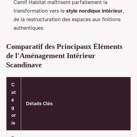
Camif Habitat maîtrisent parfaitement la
transformation vers le
style nordique intérieur
,
de la restructuration des espaces aux finitions
authentiques
Comparatif des Principaux Éléments
de l'Aménagement Intérieur
Scandinave
C
at
é
Détails Clés
g
or
ie