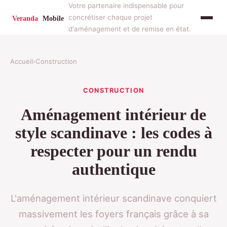
Votre partenaire indispensable pour
concrétiser chaque projet
d'aménagement et de remise en état.
Accueil
›
Construction
CONSTRUCTION
Aménagement intérieur de
style scandinave : les codes à
respecter pour un rendu
authentique
L'aménagement intérieur scandinave conquiert
massivement les foyers français grâce à sa