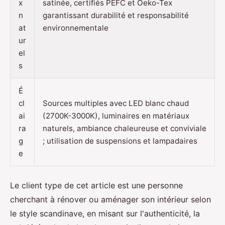
x
satinée, certifiés PEFC et Oeko-Tex
n
garantissant durabilité et responsabilité
at
environnementale
ur
el
s
É
cl
Sources multiples avec LED blanc chaud
ai
(2700K-3000K), luminaires en matériaux
ra
naturels, ambiance chaleureuse et conviviale
g
; utilisation de suspensions et lampadaires
e
Le client type de cet article est une personne
cherchant à rénover ou aménager son intérieur selon
le style scandinave, en misant sur l'authenticité, la