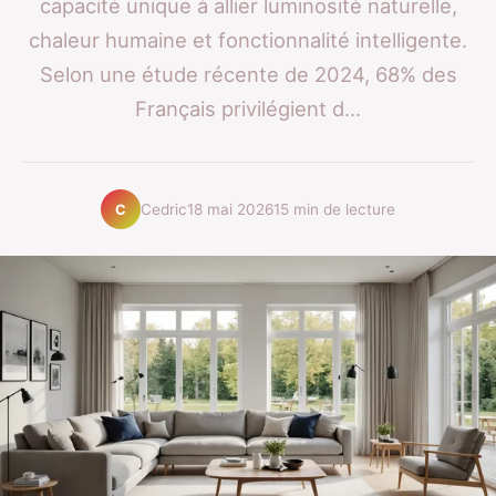
capacité unique à allier luminosité naturelle,
chaleur humaine et fonctionnalité intelligente.
Selon une étude récente de 2024, 68% des
Français privilégient d...
Cedric
18 mai 2026
15 min de lecture
C